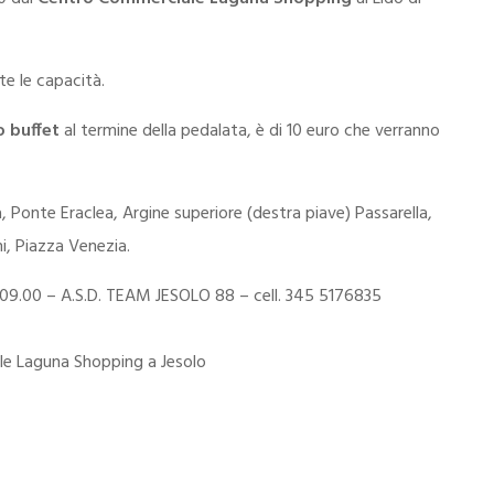
e le capacità.
o buffet
al termine della pedalata, è di 10 euro che verranno
a, Ponte Eraclea, Argine superiore (destra piave) Passarella,
i, Piazza Venezia.
 09.00
– A.S.D. TEAM JESOLO 88
– cell. 345 5176835
ale Laguna Shopping a Jesolo