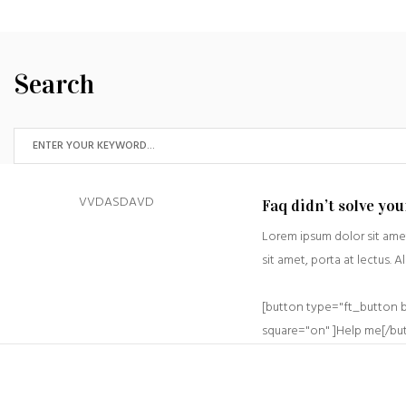
apre
in
una
nuova
finestra)
Search
VVDASDAVD
Faq didn’t solve yo
Lorem ipsum dolor sit amet
sit amet, porta at lectus. A
[button type="ft_button 
square="on" ]Help me[/bu