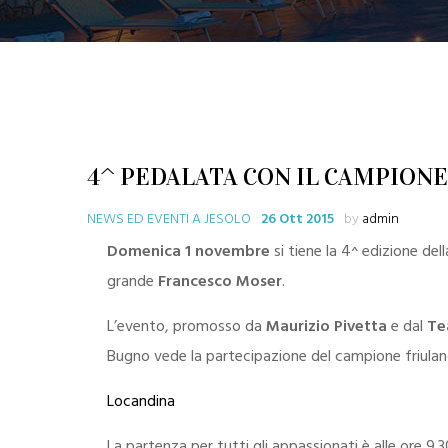
4^ PEDALATA CON IL CAMPIONE
NEWS ED EVENTI A JESOLO
26 Ott 2015
by
admin
Domenica 1 novembre
si tiene la
4^ edizione del
grande
Francesco Moser
.
L’evento, promosso da
Maurizio Pivetta
e dal
Te
Bugno
vede la partecipazione del campione friula
Locandina
La partenza per tutti gli appassionati è alle ore 9.