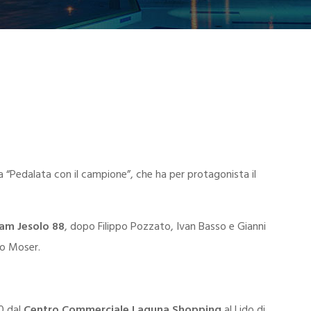
la “Pedalata con il campione”
, che ha per protagonista il
am Jesolo 88
, dopo
Filippo Pozzato, Ivan Basso e Gianni
no
Moser
.
30 dal
Centro Commerciale Laguna Shopping
al Lido di