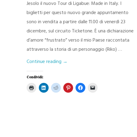
Jesolo il nuovo Tour di Ligabue: Made in Italy. I
biglietti per questo nuovo grande appuntamento
sono in vendita a partire dalle 11.00 di venerdì 23
dicembre, sul circuito Ticketone. È una dichiarazione
d’amore “frustrato” verso il mio Paese raccontata
attraverso la storia di un personaggio (Riko) …
MADE IN ITALY TOUR – LIGABUE
Continue reading
→
Condividi:
Fai
Fai
Fai
Fai
Fai
Fai
clic
clic
clic
clic
clic
clic
qui
qui
qui
qui
per
per
per
per
per
per
condividere
inviare
stampare
condividere
condividere
condividere
su
un
(Si
su
su
su
Facebook
link
apre
LinkedIn
Reddit
Pinterest
(Si
a
in
(Si
(Si
(Si
apre
un
una
apre
apre
apre
in
amico
nuova
in
in
in
una
via
finestra)
una
una
una
nuova
e-
nuova
nuova
nuova
finestra)
mail
finestra)
finestra)
finestra)
(Si