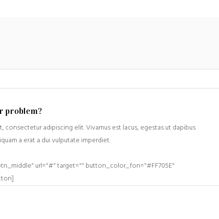
in
una
nuova
finestra)
ur problem?
, consectetur adipiscing elit. Vivamus est lacus, egestas ut dapibus
liquam a erat a dui vulputate imperdiet.
btn_middle" url="#" target="" button_color_fon="#FF705E"
tton]